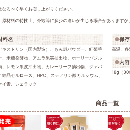
はなるべく早くお召し上がりください。
、原材料の特性上、外観等に多少の違いが生じる場合がありますが
材料名
保存
デキストリン（国内製造）、もみ殻パウダー、紅菊芋
高温、多
ー、米糠発酵物、アムラ果実抽出物、ホーリーバジル
内容
物、レモン果皮抽出物、カレーリーフ抽出物、グァバ
18g（3
／結晶セルロース、HPC、ステアリン酸カルシウム、
ケイ素、シェラック
商品一覧