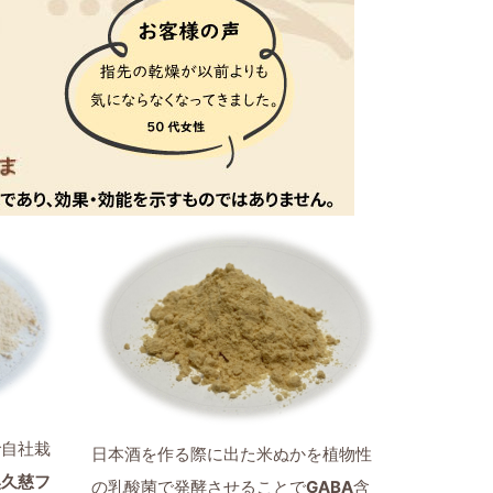
で自社栽
日本酒を作る際に出た米ぬかを植物性
奥久慈フ
の乳酸菌で発酵させることで
GABA
含