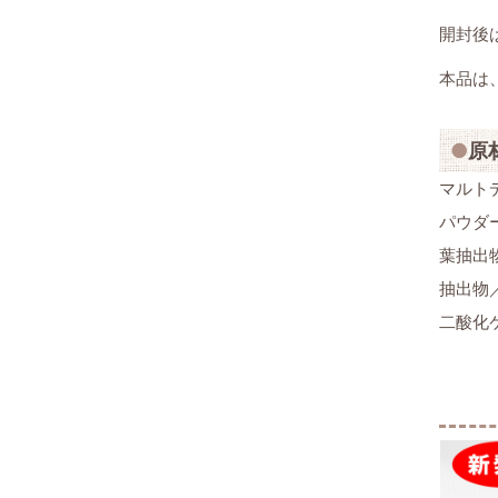
開封後
本品は
原
マルト
パウダ
葉抽出
抽出物
二酸化