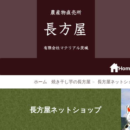
Hom
ホーム 焼き干し芋の長方屋
長方屋ネットシ