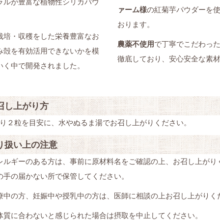
ラルが豊富な植物性シリカパウ
ァーム様
の紅菊芋パウダーを
おります。
栽培・収穫をした栄養豊富なお
農薬不使用
で丁寧でこだわっ
み殻を有効活用できないかを模
徹底しており、安心安全な素
いく中で開発されました。
召し上がり方
たり２粒を目安に、水やぬるま湯でお召し上がりください。
り扱い上の注意
レルギーのある方は、事前に原材料名をご確認の上、お召し上がり
の手の届かない所で保管してください。
療中の方、妊娠中や授乳中の方は、医師に相談の上お召し上がりく
体質に合わないと感じられた場合は摂取を中止してください。