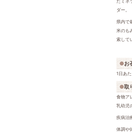
たミネ
ダー。
県内で
米のも
索して
お
1日あ
取
食物ア
乳幼児
疾病治
体調や