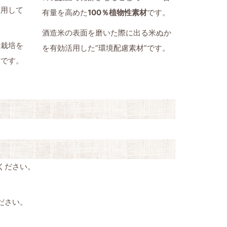
使用して
有量を高めた
100％植物性素材
です。
酒造米の表面を磨いた際に出る米ぬか
た栽培を
を有効活用した”環境配慮素材”です。
材です。
ください。
ださい。